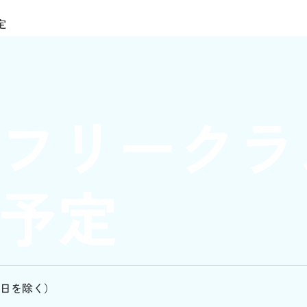
定
フリークラ
予定
日を除く）