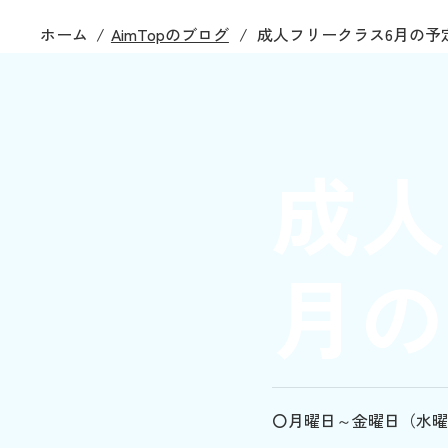
ホーム
/
AimTopのブログ
/
成人フリークラス6月の予
成人
月の
〇月曜日～金曜日（水曜